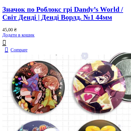
Значок по Роблокс грі Dandy’s World /
Світ Денді | Денді Ворлд. №1 44мм
45,00
₴
Додати в кошик
Compare