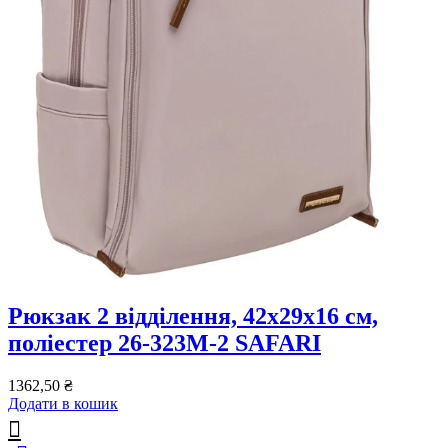
Рюкзак 2 відділення, 42x29x16 см,
поліестер 26-323M-2 SAFARI
1362,50
₴
Додати в кошик