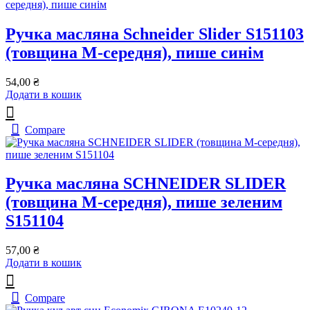
Ручка масляна Schneider Slider S151103
(товщина M-середня), пише синім
54,00
₴
Додати в кошик
Compare
Ручка масляна SCHNEIDER SLIDER
(товщина М-середня), пише зеленим
S151104
57,00
₴
Додати в кошик
Compare