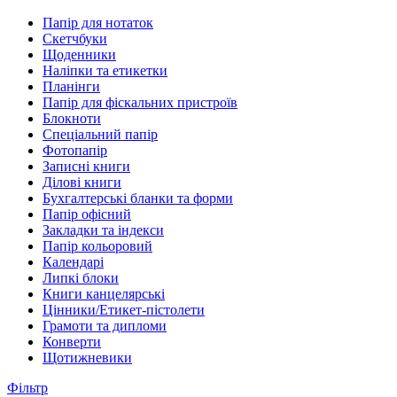
Папір для нотаток
Скетчбуки
Щоденники
Наліпки та етикетки
Планінги
Папір для фіскальних пристроїв
Блокноти
Спеціальний папір
Фотопапір
Записні книги
Ділові книги
Бухгалтерські бланки та форми
Папір офісний
Закладки та індекси
Папір кольоровий
Календарі
Липкі блоки
Книги канцелярські
Цінники/Етикет-пістолети
Грамоти та дипломи
Конверти
Щотижневики
Фільтр