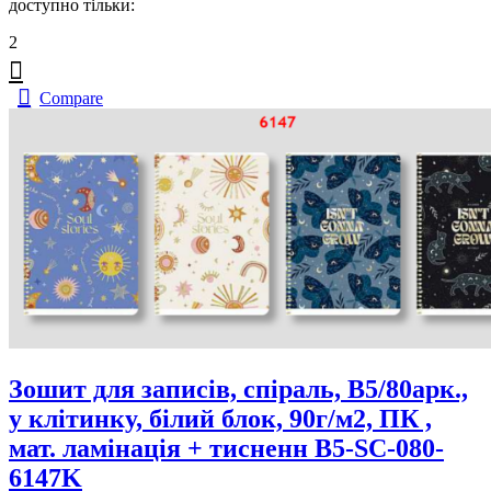
доступно тільки:
2
Compare
Зошит для записів, спiраль, В5/80арк.,
у клітинку, білий блок, 90г/м2, ПК ,
мат. ламінація + тисненн B5-SC-080-
6147K