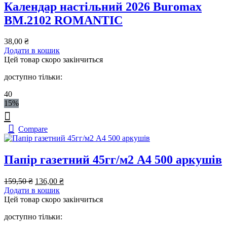
Календар настільний 2026 Buromax
BM.2102 ROMANTIC
38,00
₴
Додати в кошик
Цей товар скоро закінчиться
доступно тільки:
40
15%
Compare
Папір газетний 45гг/м2 А4 500 аркушів
Оригінальна
Поточна
159,50
₴
136,00
₴
ціна:
ціна:
Додати в кошик
159,50 ₴.
136,00 ₴.
Цей товар скоро закінчиться
доступно тільки: