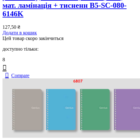
мат. ламінація + тисненн B5-SC-080-
6146K
127,50
₴
Додати в кошик
Цей товар скоро закінчиться
доступно тільки:
8
Compare