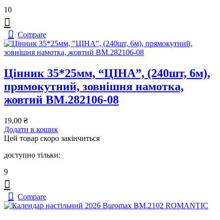
10
Compare
Цінник 35*25мм, “ЦІНА”, (240шт, 6м),
прямокутний, зовнішня намотка,
жовтий BM.282106-08
19,00
₴
Додати в кошик
Цей товар скоро закінчиться
доступно тільки:
9
Compare