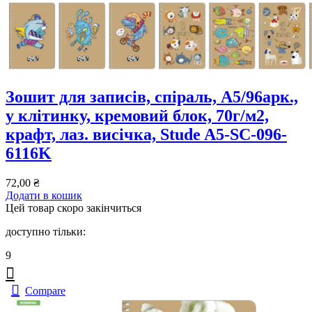
Зошит для записів, спiраль, А5/96арк.,
у клітинку, кремовий блок, 70г/м2,
крафт, лаз. висічка, Stude A5-SC-096-
6116K
72,00
₴
Додати в кошик
Цей товар скоро закінчиться
доступно тільки:
9
Compare