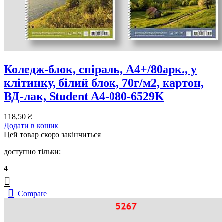
Коледж-блок, спiраль, А4+/80арк., у
клітинку, білий блок, 70г/м2, картон,
ВД-лак, Student A4-080-6529K
118,50
₴
Додати в кошик
Цей товар скоро закінчиться
доступно тільки:
4
Compare