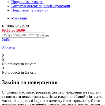
Продовольчі товари
Витратні матеріали, носії інформації
Подарунки та сувеніри
Магазини
+380679422520
09:00 до 16:00
Увійти
Аккаунт
0
0
No products in the cart.
0
No products in the cart.
Заміна та повернення
Споживач має право розірвати договір укладений на відстані
та вимагати повернення коштів за товар придбаний у інтернет
магазині на протязі 14 днів з моменту його отримання. Якщо
покупцю товар не підійшов через якість, колір, розмір, фасон,