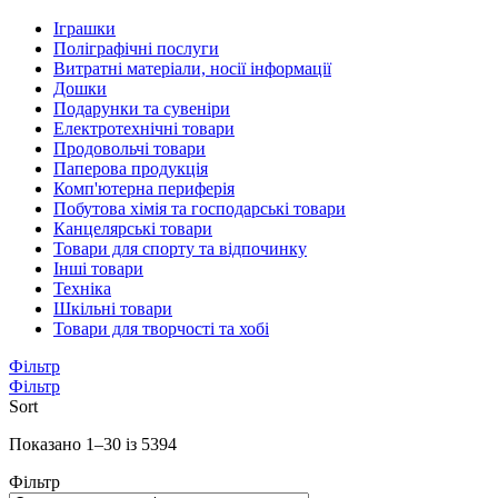
Іграшки
Поліграфічні послуги
Витратні матеріали, носії інформації
Дошки
Подарунки та сувеніри
Електротехнічні товари
Продовольчі товари
Паперова продукція
Комп'ютерна периферія
Побутова хімія та господарські товари
Канцелярські товари
Товари для спорту та відпочинку
Інші товари
Техніка
Шкільні товари
Товари для творчості та хобі
Фільтр
Фільтр
Sort
Sorted
Показано 1–30 із 5394
by
Фільтр
latest