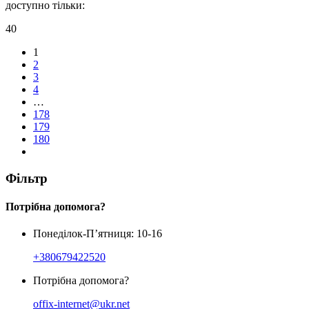
доступно тільки:
40
1
2
3
4
…
178
179
180
Фільтр
Потрібна допомога?
Понеділок-П’ятниця: 10-16
+380679422520
Потрібна допомога?
offix-internet@ukr.net