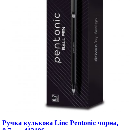
Ручка кулькова Linc Pentonic чорна,