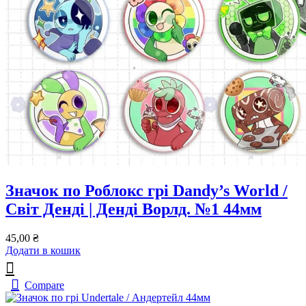
Значок по Роблокс грі Dandy’s World /
Світ Денді | Денді Ворлд. №1 44мм
45,00
₴
Додати в кошик
Compare