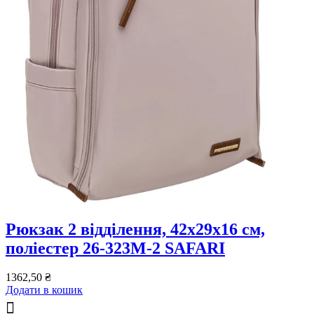
Рюкзак 2 відділення, 42x29x16 см,
поліестер 26-323M-2 SAFARI
1362,50
₴
Додати в кошик