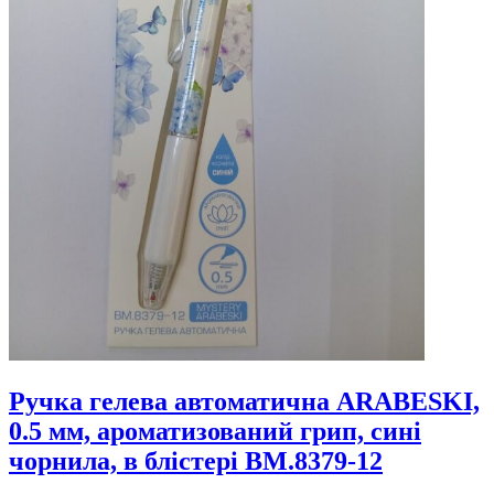
Ручка гелева автоматична ARABESKI,
0.5 мм, ароматизований грип, сині
чорнила, в блістері BM.8379-12