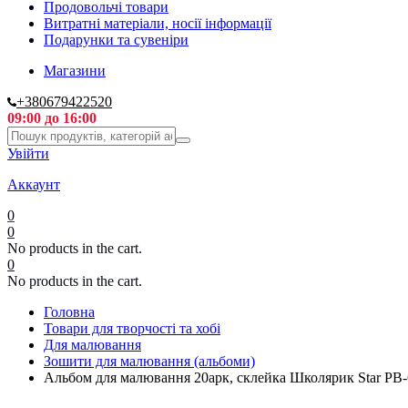
Продовольчі товари
Витратні матеріали, носії інформації
Подарунки та сувеніри
Магазини
+380679422520
09:00 до 16:00
Увійти
Аккаунт
0
0
No products in the cart.
0
No products in the cart.
Головна
Товари для творчості та хобі
Для малювання
Зошити для малювання (альбоми)
Альбом для малювання 20арк, склейка Школярик Star PB