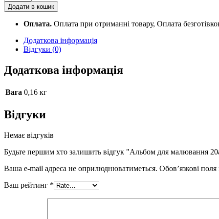
для
Додати в кошик
малювання
20арк,
Оплата.
Оплата при отриманні товару, Оплата безготівк
склейка
Школярик
Додаткова інформація
Star
Відгуки (0)
PB-
GB-
Додаткова інформація
020-
423
quantity
Вага
0,16 кг
Відгуки
Немає відгуків
Будьте першим хто залишить відгук "Альбом для малювання 20
Ваша e-mail адреса не оприлюднюватиметься.
Обов’язкові поля
Ваш рейтинг
*