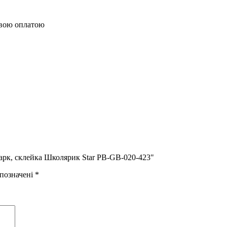
овою оплатою
арк, склейка Школярик Star PB-GB-020-423"
 позначені
*