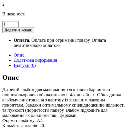
2
В наявності
Альбом
для
Додати в кошик
малювання,
А4,
Оплата.
Оплата при отриманні товару, Оплата
20
безготівковою оплатою
аркушів,
120
Опис
г/
Додаткова інформація
м2,
Відгуки (0)
на
пружині,
Опис
KIDS
Line
Дитячий альбом для малювання з яскравою барвистою
ZB.1440
повнокольоровою обкладинкою в 4-х дизайнах. Обкладинка
quantity
альбому виготовлена з картону із захисним лаковим
покриттям. Завдяки оптимальному співвідношенню щільності
та пухкості (пористості) паперу, альбом підходить для
малювання як олівцями так і фарбами.
Формат альбому: А4.
Кількість аркушів: 20.