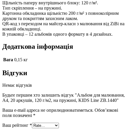
Щільність паперу внутрішнього блоку: 120 г/м².
Тип скріплення – на пружині.
Картонна обкладинка щільністю 200 г/м² з повноколірним
друком та покриттям захисним лаком.
QR-код з переходом на майсер-класи з малювання від ZiBi на
кожній обкладинці.
В упаковці – 12 альбомів одного формату в 4 дизайнах.
Додаткова інформація
Вага
0,15 кг
Відгуки
Немає відгуків
Будьте першим хто залишить відгук "Альбом для малювання,
А4, 20 аркушів, 120 г/м2, на пружині, KIDS Line ZB.1440"
Ваша e-mail адреса не оприлюднюватиметься.
Обов’язкові
поля позначені
*
Ваш рейтинг
*