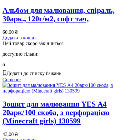
Альбом для малювання, спiраль,
30арк., 120г/м2, софт тач,
60,00
₴
Додати в кошик
Цей товар скоро закінчиться
доступно тільки:
6
Додати до списку бажань
Compare
Зошит для малювання YES А4
20арк/100 скоба, з перфорацією
(Minecraft girls) 130599
43,00
₴
Додати в кошик