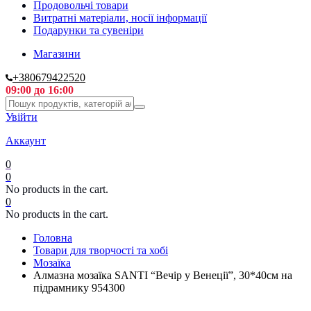
Продовольчі товари
Витратні матеріали, носії інформації
Подарунки та сувеніри
Магазини
+380679422520
09:00 до 16:00
Увійти
Аккаунт
0
0
No products in the cart.
0
No products in the cart.
Головна
Товари для творчості та хобі
Мозаїка
Алмазна мозаїка SANTI “Вечір у Венеції”, 30*40см на
підрамнику 954300