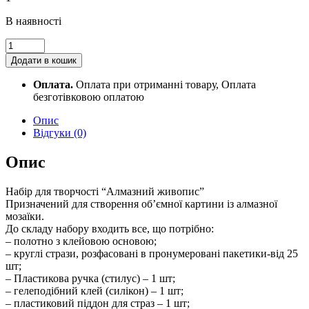
В наявності
Алмазна
мозаїка
Додати в кошик
SANTI
"Вечір
Оплата.
Оплата при отриманні товару, Оплата
у
безготівковою оплатою
Венеції",
30*40см
Опис
на
Відгуки (0)
підрамнику
954300
Опис
quantity
Набір для творчості “Алмазний живопис”
Призначений для створення об’ємної картини із алмазної
мозаїки.
До складу набору входить все, що потрібно:
– полотно з клейовою основою;
– круглі стрази, розфасовані в пронумеровані пакетики-від 25
шт;
– Пластикова ручка (стилус) – 1 шт;
– гелеподібний клей (силікон) – 1 шт;
– пластиковий піддон для страз – 1 шт;