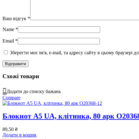
Ваш відгук
*
Name
*
Email
*
Зберегти моє ім'я, e-mail, та адресу сайту в цьому браузері 
Схожі товари
Додати до списку бажань
Compare
Блокнот А5 UA, клітинка, 80 арк O2036
89,50
₴
Додати в кошик