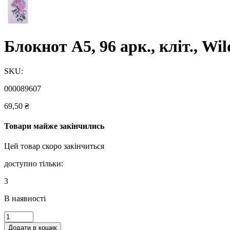
Блокнот А5, 96 арк., кліт., Wi
SKU:
000089607
69,50
₴
Товари майже закінчились
Цей товар скоро закінчиться
доступно тільки:
3
В наявності
Блокнот
А5,
Додати в кошик