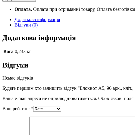
96
арк.,
Оплата.
Оплата при отриманні товару, Оплата безготівк
кліт.,
Wild
Додаткова інформація
8459-
Відгуки (0)
5-
A
Додаткова інформація
quantity
Вага
0,233 кг
Відгуки
Немає відгуків
Будьте першим хто залишить відгук "Блокнот А5, 96 арк., кліт.,
Ваша e-mail адреса не оприлюднюватиметься.
Обов’язкові поля
Ваш рейтинг
*