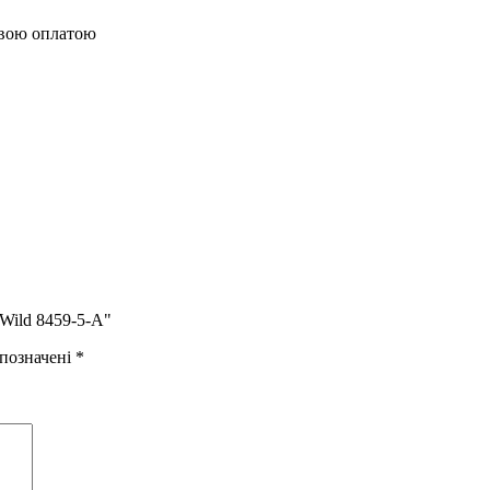
овою оплатою
 Wild 8459-5-A"
 позначені
*