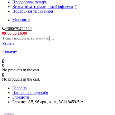
Продовольчі товари
Витратні матеріали, носії інформації
Подарунки та сувеніри
Магазини
+380679422520
09:00 до 16:00
Увійти
Аккаунт
0
0
No products in the cart.
0
No products in the cart.
Головна
Паперова продукція
Блокноти
Блокнот А5, 96 арк., кліт., Wild 8459-5-A