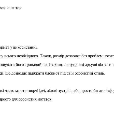
овою оплатою
рмат у використанні.
су всього необхідного. Також, розмір дозволяє без проблем носит
овувати його тривалий час і захищає внутрішні аркуші від загині
, що дозволяє підібрати блокнот під свій особистий стиль.
часто мають творчі ідеї, ділові зустрічі, або просто багато інфо
просто для особистих нотаток.