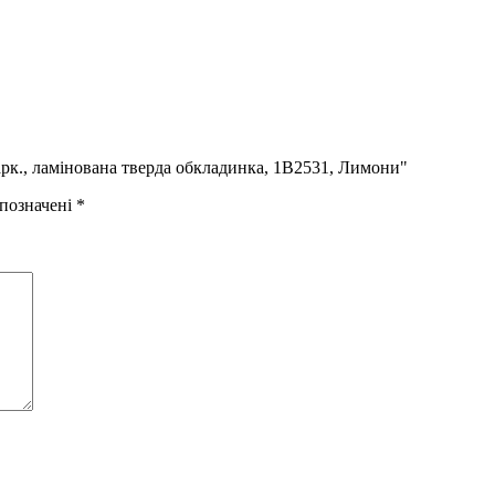
арк., ламінована тверда обкладинка, 1В2531, Лимони"
 позначені
*