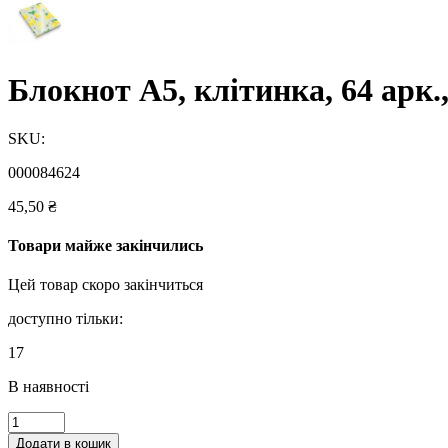
Блокнот А5, клітинка, 64 арк
SKU:
000084624
45,50
₴
Товари майже закінчились
Цей товар скоро закінчиться
доступно тільки:
17
В наявності
Блокнот
А5,
Додати в кошик