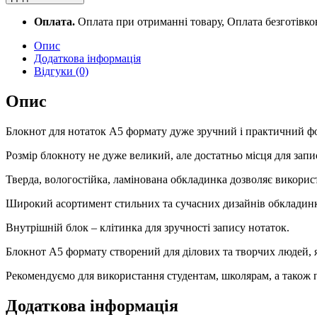
клітинка,
64
Оплата.
Оплата при отриманні товару, Оплата безготівк
арк.,
ламінована
Опис
тверда
Додаткова інформація
обкладинка,
Відгуки (0)
1В2531,
Лимони
Опис
quantity
Блокнот для нотаток А5 формату дуже зручний і практичний фо
Розмір блокноту не дуже великий, але достатньо місця для запи
Тверда, вологостійка, ламінована обкладинка дозволяє використ
Широкий асортимент стильних та сучасних дизайнів обкладинки
Внутрішній блок – клітинка для зручності запису нотаток.
Блокнот А5 формату створений для ділових та творчих людей, які 
Рекомендуємо для використання студентам, школярам, а також 
Додаткова інформація