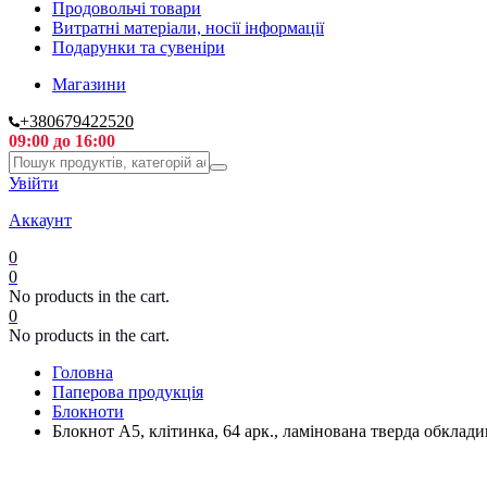
Продовольчі товари
Витратні матеріали, носії інформації
Подарунки та сувеніри
Магазини
+380679422520
09:00 до 16:00
Увійти
Аккаунт
0
0
No products in the cart.
0
No products in the cart.
Головна
Паперова продукція
Блокноти
Блокнот А5, клітинка, 64 арк., ламінована тверда обклад