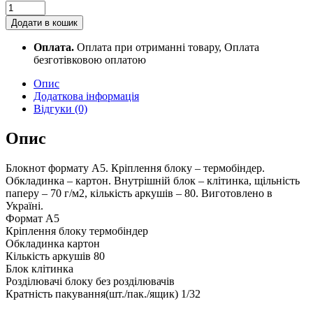
Блокнот
А5
Додати в кошик
UA,
клітинка,
Оплата.
Оплата при отриманні товару, Оплата
80
безготівковою оплатою
арк
O20368-
Опис
12
Додаткова інформація
quantity
Відгуки (0)
Опис
Блокнот формату A5. Кріплення блоку – термобіндер.
Обкладинка – картон. Внутрішній блок – клітинка, щільність
паперу – 70 г/м2, кількість аркушів – 80. Виготовлено в
Україні.
Формат А5
Кріплення блоку термобіндер
Обкладинка картон
Кількість аркушів 80
Блок клітинка
Розділювачі блоку без розділювачів
Кратність пакування(шт./пак./ящик) 1/32