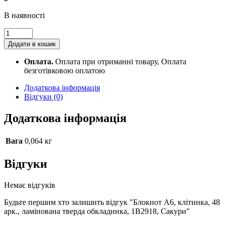
В наявності
Блокнот
А6,
Додати в кошик
клітинка,
48
Оплата.
Оплата при отриманні товару, Оплата
арк.,
безготівковою оплатою
ламінована
тверда
Додаткова інформація
обкладинка,
Відгуки (0)
1В2918,
Сакури
Додаткова інформація
quantity
Вага
0,064 кг
Відгуки
Немає відгуків
Будьте першим хто залишить відгук "Блокнот А6, клітинка, 48
арк., ламінована тверда обкладинка, 1В2918, Сакури"