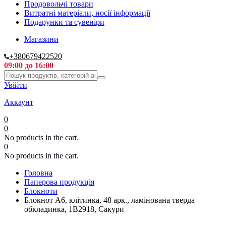
Продовольчі товари
Витратні матеріали, носії інформації
Подарунки та сувеніри
Магазини
+380679422520
09:00 до 16:00
Увійти
Аккаунт
0
0
No products in the cart.
0
No products in the cart.
Головна
Паперова продукція
Блокноти
Блокнот А6, клітинка, 48 арк., ламінована тверда
обкладинка, 1В2918, Сакури