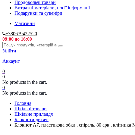
Продовольчі товари
Витратні матеріали, носії інформації
Подарунки та сувеніри
Магазини
+380679422520
09:00 до 16:00
Увійти
Аккаунт
0
0
No products in the cart.
0
No products in the cart.
Головна
Шкільні товари
Шкільне приладдя
Блокноти дитячі
Блокнот А7, пластикова обкл., спіраль, 80 арк., клітинка