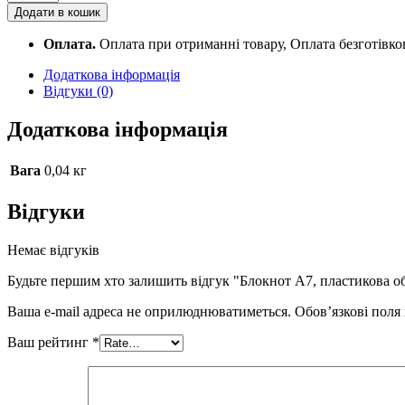
А7,
Додати в кошик
пластикова
обкл.,
Оплата.
Оплата при отриманні товару, Оплата безготівк
спіраль,
80
Додаткова інформація
арк.,
Відгуки (0)
клітинка
MX26312
Додаткова інформація
quantity
Вага
0,04 кг
Відгуки
Немає відгуків
Будьте першим хто залишить відгук "Блокнот А7, пластикова обк
Ваша e-mail адреса не оприлюднюватиметься.
Обов’язкові поля
Ваш рейтинг
*