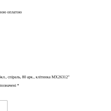
овою оплатою
л., спіраль, 80 арк., клітинка MX26312"
 позначені
*