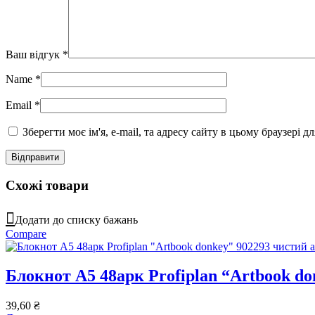
Ваш відгук
*
Name
*
Email
*
Зберегти моє ім'я, e-mail, та адресу сайту в цьому браузері 
Схожі товари
Додати до списку бажань
Compare
Блокнот А5 48арк Profiplan “Artbook d
39,60
₴