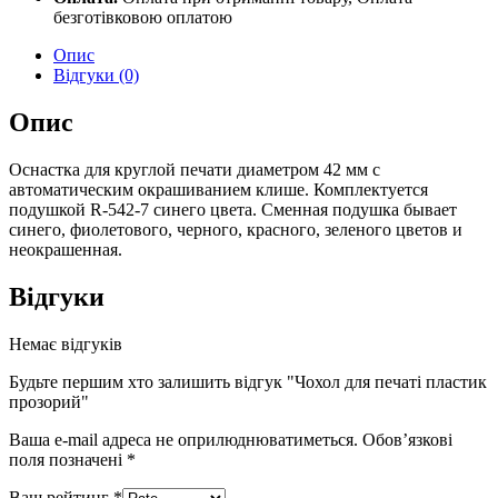
прозорий
безготівковою оплатою
quantity
Опис
Відгуки (0)
Опис
Оснастка для круглой печати диаметром 42 мм с
автоматическим окрашиванием клише. Комплектуется
подушкой R-542-7 синего цвета. Сменная подушка бывает
синего, фиолетового, черного, красного, зеленого цветов и
неокрашенная.
Відгуки
Немає відгуків
Будьте першим хто залишить відгук "Чохол для печаті пластик
прозорий"
Ваша e-mail адреса не оприлюднюватиметься.
Обов’язкові
поля позначені
*
Ваш рейтинг
*