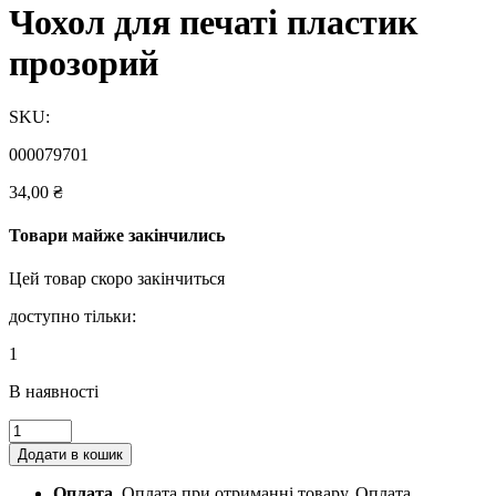
Чохол для печаті пластик
прозорий
SKU:
000079701
34,00
₴
Товари майже закінчились
Цей товар скоро закінчиться
доступно тільки:
1
В наявності
Чохол
для
Додати в кошик
печаті
пластик
Оплата.
Оплата при отриманні товару, Оплата