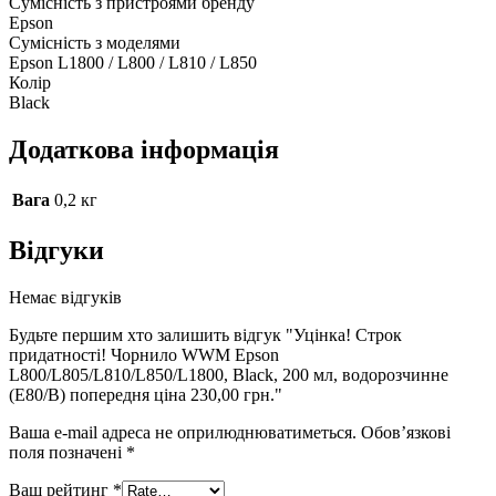
Сумісність з пристроями бренду
Epson
Сумісність з моделями
Epson L1800 / L800 / L810 / L850
Колір
Black
Додаткова інформація
Вага
0,2 кг
Відгуки
Немає відгуків
Будьте першим хто залишить відгук "Уцінка! Строк
придатності! Чорнило WWM Epson
L800/L805/L810/L850/L1800, Black, 200 мл, водорозчинне
(E80/B) попередня ціна 230,00 грн."
Ваша e-mail адреса не оприлюднюватиметься.
Обов’язкові
поля позначені
*
Ваш рейтинг
*