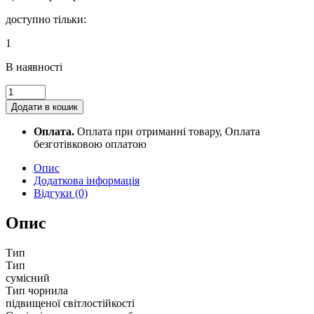
доступно тільки:
1
В наявності
Уцінка!
Строк
Додати в кошик
придатності!
Чорнило
Оплата.
Оплата при отриманні товару, Оплата
WWM
безготівковою оплатою
Epson
L800/L805/L810/L850/L1800,
Опис
Black,
Додаткова інформація
200
Відгуки (0)
мл,
водорозчинне
Опис
(E80/B)
попередня
Тип
ціна
Тип
230,00
сумісний
грн.
Тип чорнила
quantity
підвищеної світлостійкості