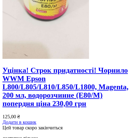
Уцінка! Строк придатності! Чорнило
WWM Epson
L800/L805/L810/L850/L1800, Magenta,
200 мл, водорозчинне (E80/M)
попердня ціна 230,00 грн
125,00
₴
Додати в кошик
Цей товар скоро закінчиться