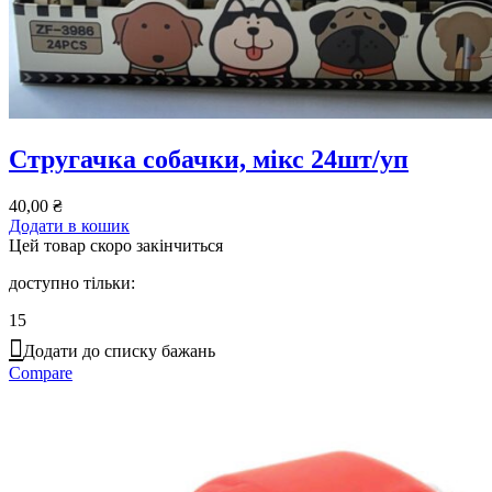
Стругачка собачки, мікс 24шт/уп
40,00
₴
Додати в кошик
Цей товар скоро закінчиться
доступно тільки:
15
Додати до списку бажань
Compare