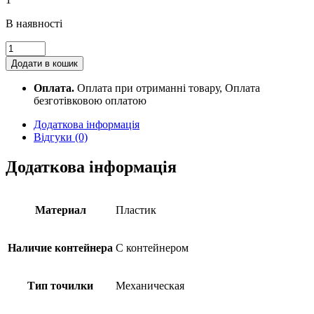
В наявності
Чинка
механічна
Додати в кошик
для
олівця
Оплата.
Оплата при отриманні товару, Оплата
Deli
безготівковою оплатою
0671Е
Фрукти
Додаткова інформація
quantity
Відгуки (0)
Додаткова інформація
Материал
Пластик
Наличие контейнера
С контейнером
Тип точилки
Механическая