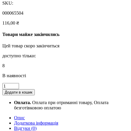
SKU:
000065504
116,00
₴
Товари майже закінчились
Цей товар скоро закінчиться
доступно тільки:
8
В наявності
Деловая
книга
Додати в кошик
А4
96
Оплата.
Оплата при отриманні товару, Оплата
листов
безготівковою оплатою
в
клетку
Опис
Buromax,
Додаткова інформація
BM.2400-
Відгуки (0)