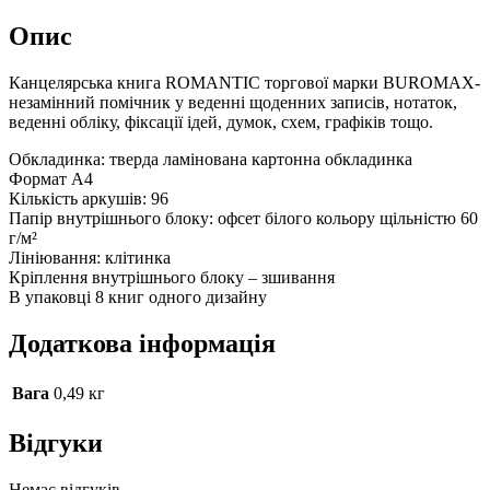
306
quantity
Опис
Канцелярська книга ROMANTIC торгової марки BUROMAX-
незамінний помічник у веденні щоденних записів, нотаток,
веденні обліку, фіксації ідей, думок, схем, графіків тощо.
Обкладинка: тверда ламінована картонна обкладинка
Формат А4
Кількість аркушів: 96
Папір внутрішнього блоку: офсет білого кольору щільністю 60
г/м²
Лініювання: клітинка
Кріплення внутрішнього блоку – зшивання
В упаковці 8 книг одного дизайну
Додаткова інформація
Вага
0,49 кг
Відгуки
Немає відгуків