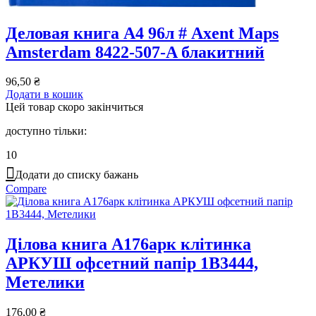
Деловая книга А4 96л # Axent Maps
Amsterdam 8422-507-A блакитний
96,50
₴
Додати в кошик
Цей товар скоро закінчиться
доступно тільки:
10
Додати до списку бажань
Compare
Ділова книга А176арк клітинка
АРКУШ офсетний папір 1В3444,
Метелики
176,00
₴