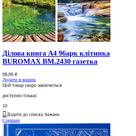
Ділова книга А4 96арк клітинка
BUROMAX BM.2430 газетка
98,00
₴
Додати в кошик
Цей товар скоро закінчиться
доступно тільки:
10
Додати до списку бажань
Compare