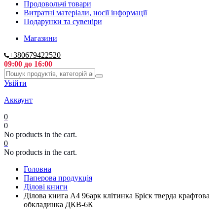
Продовольчі товари
Витратні матеріали, носії інформації
Подарунки та сувеніри
Магазини
+380679422520
09:00 до 16:00
Увійти
Аккаунт
0
0
No products in the cart.
0
No products in the cart.
Головна
Паперова продукція
Ділові книги
Ділова книга А4 96арк клітинка Бріск тверда крафтова
обкладинка ДКВ-6К