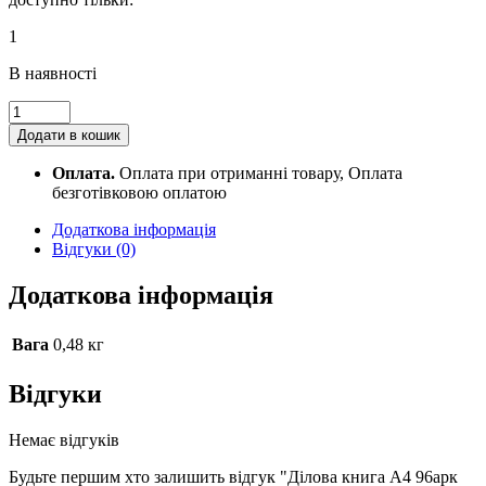
1
В наявності
Ділова
книга
Додати в кошик
А4
96арк
Оплата.
Оплата при отриманні товару, Оплата
клітинка
безготівковою оплатою
Бріск
тверда
Додаткова інформація
крафтова
Відгуки (0)
обкладинка
ДКВ-6К
Додаткова інформація
quantity
Вага
0,48 кг
Відгуки
Немає відгуків
Будьте першим хто залишить відгук "Ділова книга А4 96арк