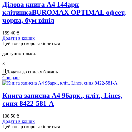
Ділова книга А4 144арк
клітинкаBUROMAX OPTIMAL офсет,
чорна, бум вініл
159,40
₴
Додати в кошик
Цей товар скоро закінчиться
доступно тільки:
3
Додати до списку бажань
Compare
Книга записна А4 96арк., кліт., Lines,
синя 8422-581-A
108,50
₴
Додати в кошик
Цей товар скоро закінчиться