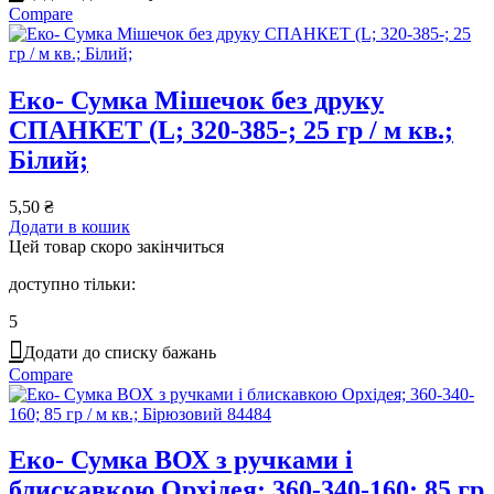
Compare
Еко- Сумка Мішечок без друку
СПАНКЕТ (L; 320-385-; 25 гр / м кв.;
Білий;
5,50
₴
Додати в кошик
Цей товар скоро закінчиться
доступно тільки:
5
Додати до списку бажань
Compare
Еко- Сумка ВОХ з ручками і
блискавкою Орхідея; 360-340-160; 85 гр