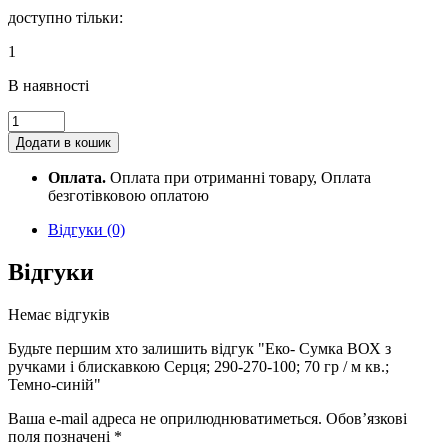
доступно тільки:
1
В наявності
Еко-
Сумка
Додати в кошик
ВОХ
з
Оплата.
Оплата при отриманні товару, Оплата
ручками
безготівковою оплатою
і
блискавкою
Відгуки (0)
Серця;
290-
Відгуки
270-
100;
Немає відгуків
70
гр
Будьте першим хто залишить відгук "Еко- Сумка ВОХ з
/
ручками і блискавкою Серця; 290-270-100; 70 гр / м кв.;
м
Темно-синій"
кв.;
Темно-
Ваша e-mail адреса не оприлюднюватиметься.
Обов’язкові
синій
поля позначені
*
quantity