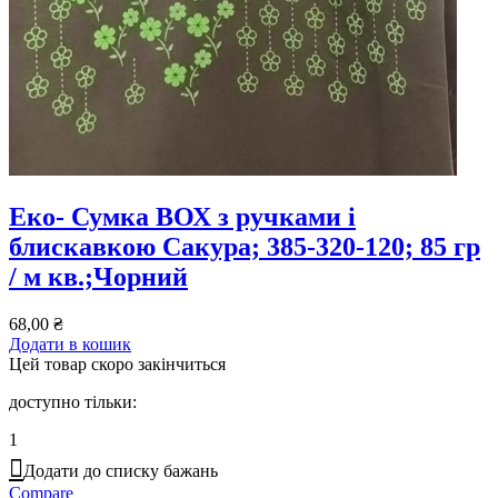
Еко- Сумка ВОХ з ручками і
блискавкою Сакура; 385-320-120; 85 гр
/ м кв.;Чорний
68,00
₴
Додати в кошик
Цей товар скоро закінчиться
доступно тільки:
1
Додати до списку бажань
Compare