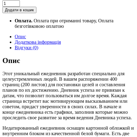
Ежедневник
недатированный
Додати в кошик
Дневник
успеха
Оплата.
Оплата при отриманні товару, Оплата
quantity
безготівковою оплатою
Опис
Додаткова інформація
Відгуки (0)
Опис
Этот уникальный ежедневник разработан специально для
целеустремленных людей. В вашем распоряжении 400
страниц (200 листов) для постановки целей и составления
планов по их достижению. Дневник успеха не привязан к
датам, что позволит пользоваться им долгое время. Каждая
страница встретит вас мотивирующим высказыванием или
советом, придаст уверенности в своих силах. В начале и
конце ежедневника есть графики, заполнив которые можно
проследить свое развитие за время ведения Дневника успеха.
Недатированный ежедневник оснащен картонной обложкой и
внутренним блоком из качественной белой бумаги. Есть две