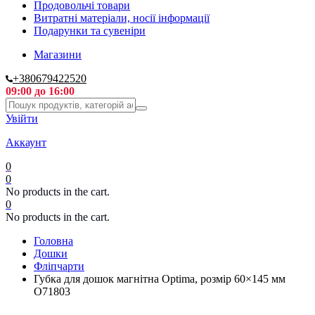
Продовольчі товари
Витратні матеріали, носії інформації
Подарунки та сувеніри
Магазини
+380679422520
09:00 до 16:00
Увійти
Аккаунт
0
0
No products in the cart.
0
No products in the cart.
Головна
Дошки
Фліпчарти
Губка для дошок магнітна Optima, розмір 60×145 мм
O71803