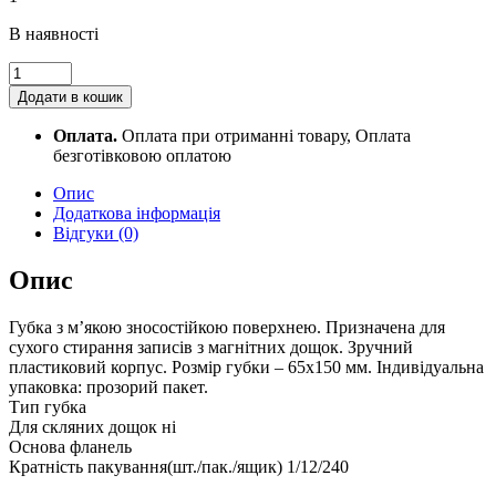
В наявності
Губка
для
Додати в кошик
дошок
магнітна
Оплата.
Оплата при отриманні товару, Оплата
Optima,
безготівковою оплатою
розмір
60x145
Опис
мм
Додаткова інформація
O71803
Відгуки (0)
quantity
Опис
Губка з м’якою зносостійкою поверхнею. Призначена для
сухого стирання записів з магнітних дощок. Зручний
пластиковий корпус. Розмір губки – 65х150 мм. Індивідуальна
упаковка: прозорий пакет.
Тип губка
Для скляних дощок ні
Основа фланель
Кратність пакування(шт./пак./ящик) 1/12/240