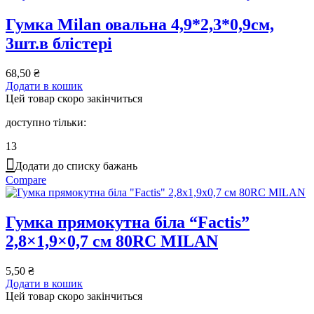
Гумка Milan овальна 4,9*2,3*0,9см,
3шт.в блістері
68,50
₴
Додати в кошик
Цей товар скоро закінчиться
доступно тільки:
13
Додати до списку бажань
Compare
Гумка прямокутна біла “Factis”
2,8×1,9×0,7 см 80RC MILAN
5,50
₴
Додати в кошик
Цей товар скоро закінчиться