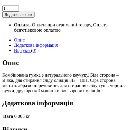
Гумка
Koh-
Додати в кошик
i-
Noor
Оплата.
Оплата при отриманні товару, Оплата
6541/80
безготівковою оплатою
біло-
сіра
Опис
quantity
Додаткова інформація
Відгуки (0)
Опис
Комбінована гумка з натурального каучуку. Біла сторона –
м’яка, для стирання сліду олівців 8В – 10Н. Сіра сторона –
містить абразивні речовини, для стирання сліду туші, чорнила
ручки, друкарської машинки, кольорових олівців.
Додаткова інформація
Вага
0,005 кг
Відгуки