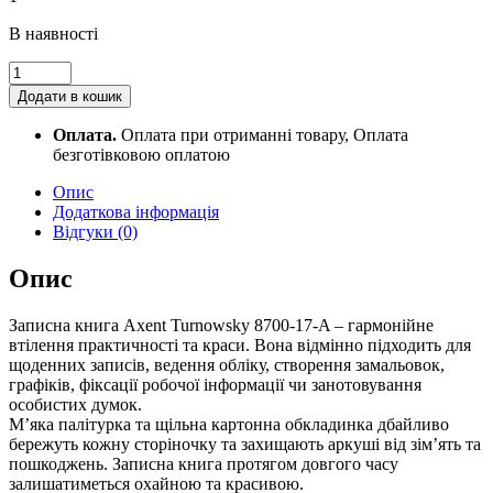
В наявності
Книга
записна
Додати в кошик
A5,
80
Оплата.
Оплата при отриманні товару, Оплата
арк.
безготівковою оплатою
кл.,
TR,
Опис
Secret
Додаткова інформація
Garden
Відгуки (0)
1
8700-
Опис
17-
A-
Записна книга Axent Turnowsky 8700-17-A – гармонійне
TR
втілення практичності та краси. Вона відмінно підходить для
quantity
щоденних записів, ведення обліку, створення замальовок,
графіків, фіксації робочої інформації чи занотовування
особистих думок.
М’яка палітурка та щільна картонна обкладинка дбайливо
бережуть кожну сторіночку та захищають аркуші від зім’ять та
пошкоджень. Записна книга протягом довгого часу
залишатиметься охайною та красивою.