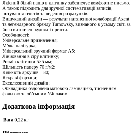
Якісний білий папір в клітинку забезпечує комфортне письмо.
А також підходить для зручної систематизації записів,
нотування текстів та ведення розрахунків.
Вишуканий дизайн — результат натхненної колаборації Axent
та легендарного бренду Turnowsky, визнаного в усьому світі за
його витончені художні принти.
Особливості:
Універсальне призначення;
М’яка палітурка;
Універсальний зручний формат А5;
Лініювання в сіру клітинку;
Розмір клітинки 5×5 мм;
Щільність паперу 70 г/м2;
Кількість аркушів – 80;
Яскраві форзаци;
Ексклюзивний дизайн;
Обкладинка оздоблена матовою ламінацією, тисненням
фольгою та об’ємним УФ лаком.
Додаткова інформація
Вага
0,22 кг