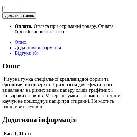
Ластик
фігурний
Додати в кошик
YES
"Drop"
Оплата.
Оплата при отриманні товару, Оплата
гумка
безготівковою оплатою
quantity
Опис
Додаткова інформація
Відгуки (0)
Опис
Фігурна гумка спеціальної краплевидної форми та
ергономічної поверхні. Призначена для ефективного
видалення на різних видах паперу слідів графітних і
кольорових олівців. Матеріал гумки – термопластичний
каучук не пошкоджує папір при стиранні. Не містить
шкідливих речовин.
Додаткова інформація
Вага
0,015 кг