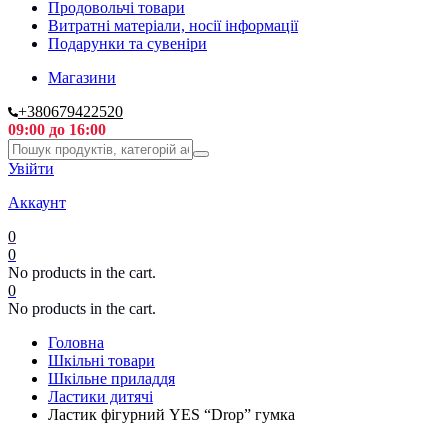
Продовольчі товари
Витратні матеріали, носії інформації
Подарунки та сувеніри
Магазини
+380679422520
09:00 до 16:00
Увійти
Аккаунт
0
0
No products in the cart.
0
No products in the cart.
Головна
Шкільні товари
Шкільне приладдя
Ластики дитячі
Ластик фігурний YES “Drop” гумка