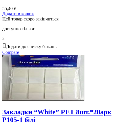
55,40
₴
Додати в кошик
Цей товар скоро закінчиться
доступно тільки:
2
Додати до списку бажань
Compare
Закладки “White” PET 8шт.*20арк
P105-1 білі