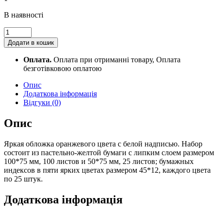
В наявності
Набір
паперу
Додати в кошик
для
нотаток
Оплата.
Оплата при отриманні товару, Оплата
8,5*11
безготівковою оплатою
+
папір
Опис
30
Додаткова інформація
арк
Відгуки (0)
+
закладки
Опис
5*30шт
3050
Яркая обложка оранжевого цвета с белой надписью. Набор
quantity
состоит из пастельно-желтой бумаги с липким слоем размером
100*75 мм, 100 листов и 50*75 мм, 25 листов; бумажных
индексов в пяти ярких цветах размером 45*12, каждого цвета
по 25 штук.
Додаткова інформація