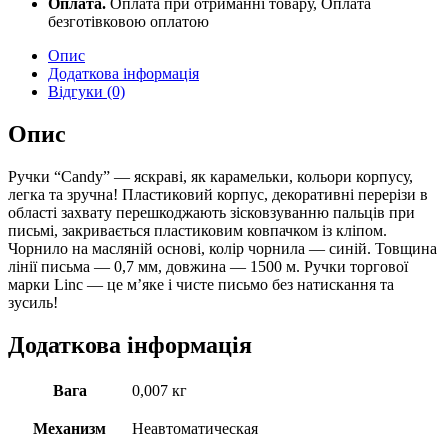
Оплата.
Оплата при отриманні товару, Оплата
синя,
безготівковою оплатою
411635
quantity
Опис
Додаткова інформація
Відгуки (0)
Опис
Ручки “Candy” — яскраві, як карамельки, кольори корпусу,
легка та зручна! Пластиковий корпус, декоративні перерізи в
області захвату перешкоджають зісковзуванню пальців при
письмі, закривається пластиковим ковпачком із кліпом.
Чорнило на масляній основі, колір чорнила — синій. Товщина
лінії письма — 0,7 мм, довжина — 1500 м. Ручки торгової
марки Linc — це м’яке і чисте письмо без натискання та
зусиль!
Додаткова інформація
Вага
0,007 кг
Механизм
Неавтоматическая