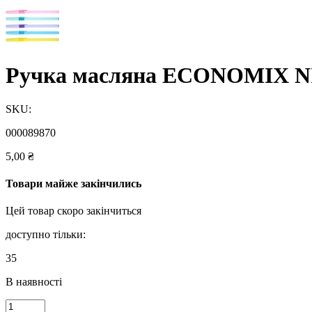
Ручка масляна ECONOMIX NIC
SKU:
000089870
5,00
₴
Товари майже закінчились
Цей товар скоро закінчиться
доступно тільки:
35
В наявності
Ручка