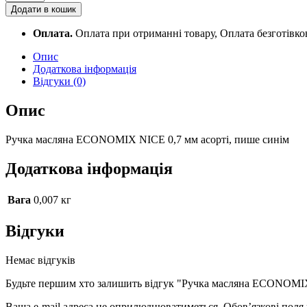
масляна
Додати в кошик
ECONOMIX
NICE
Оплата.
Оплата при отриманні товару, Оплата безготівк
0,7
мм
Опис
асорті,
Додаткова інформація
пише
Відгуки (0)
синім
E10266
Опис
quantity
Ручка масляна ECONOMIX NICE 0,7 мм асорті, пише синім
Додаткова інформація
Вага
0,007 кг
Відгуки
Немає відгуків
Будьте першим хто залишить відгук "Ручка масляна ECONOMIX
Ваша e-mail адреса не оприлюднюватиметься.
Обов’язкові поля