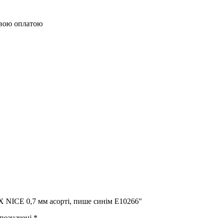
овою оплатою
 NICE 0,7 мм асорті, пише синім E10266"
 позначені
*