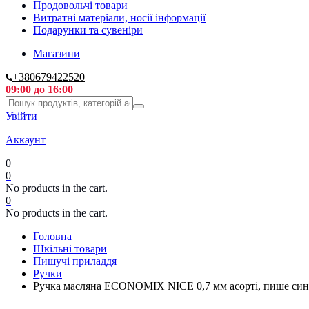
Продовольчі товари
Витратні матеріали, носії інформації
Подарунки та сувеніри
Магазини
+380679422520
09:00 до 16:00
Увійти
Аккаунт
0
0
No products in the cart.
0
No products in the cart.
Головна
Шкільні товари
Пишучі приладдя
Ручки
Ручка масляна ECONOMIX NICE 0,7 мм асорті, пише син