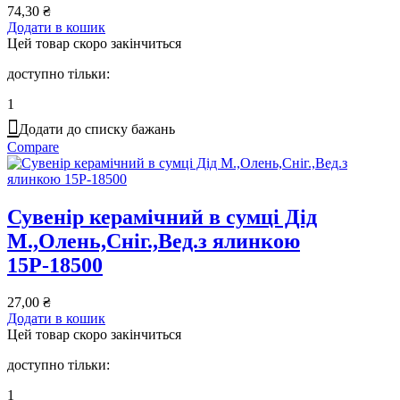
74,30
₴
Додати в кошик
Цей товар скоро закінчиться
доступно тільки:
1
Додати до списку бажань
Compare
Сувенір керамічний в сумці Дід
М.,Олень,Сніг.,Вед.з ялинкою
15Р-18500
27,00
₴
Додати в кошик
Цей товар скоро закінчиться
доступно тільки:
1