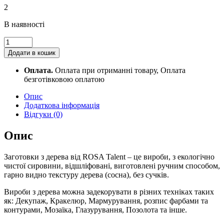
2
В наявності
Скринька
дерев'яна,
Додати в кошик
10х5х10см,
ROSA
Оплата.
Оплата при отриманні товару, Оплата
TALENT
безготівковою оплатою
2725006
quantity
Опис
Додаткова інформація
Відгуки (0)
Опис
Заготовки з дерева від ROSA Talent – це вироби, з екологічно
чистої сировини, відшліфовані, виготовлені ручним способом,
гарно видно текстуру дерева (сосна), без сучків.
Вироби з дерева можна задекорувати в різних техніках таких
як: Декупаж, Кракелюр, Мармурування, розпис фарбами та
контурами, Мозаїка, Глазурування, Позолота та інше.