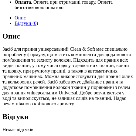
прання
Оплата.
Оплата при отриманні товару, Оплата
універсальний
безготівковою оплатою
"Clean&Soft",
2
Опис
кг
Відгуки (0)
TE0703020p
quantity
Опис
Засіб для прання універсальний Clean & Soft має спеціально
розроблену формулу, що містить компоненти для додаткового
пом’якшення та захисту волокон. Підходить для прання всіх
видів тканин, у тому числі одягу з делікатних тканин, вовни
та шовку, при ручному пранні, а також в автоматичних
пральних машинах. Можна використовувати для прання білих
та кольорових речей. Засіб забезпечує дбайливе прання та
додаткове пом’якшення волокон тканин у порівнянні з гелем
для прання універсальним Universal. Добре розчиняється у
воді та виполіскується, не залишає слідів на тканині. Надає
речам ніжного квіткового аромату.
Відгуки
Немає відгуків