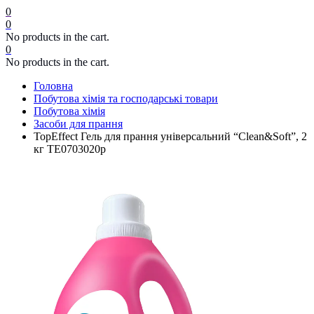
0
0
No products in the cart.
0
No products in the cart.
Головна
Побутова хімія та господарські товари
Побутова хімія
Засоби для прання
TopEffect Гель для прання універсальний “Clean&Soft”, 2
кг TE0703020p