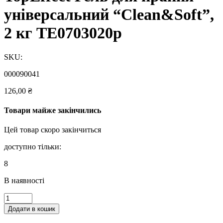
універсальний “Clean&Soft”,
2 кг TE0703020p
SKU:
000090041
126,00
₴
Товари майже закінчились
Цей товар скоро закінчиться
доступно тільки:
8
В наявності
TopEffect
Гель
Додати в кошик
для