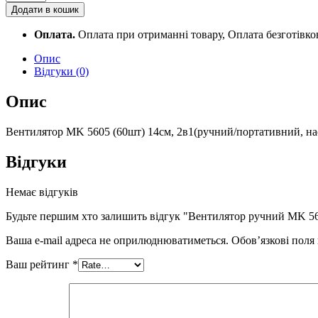
ручний
Додати в кошик
MK
5605
Оплата.
Оплата при отриманні товару, Оплата безготівк
quantity
Опис
Відгуки (0)
Опис
Вентилятор MK 5605 (60шт) 14см, 2в1(ручний/портативний, насті
Відгуки
Немає відгуків
Будьте першим хто залишить відгук "Вентилятор ручний MK 5
Ваша e-mail адреса не оприлюднюватиметься.
Обов’язкові поля
Ваш рейтинг
*