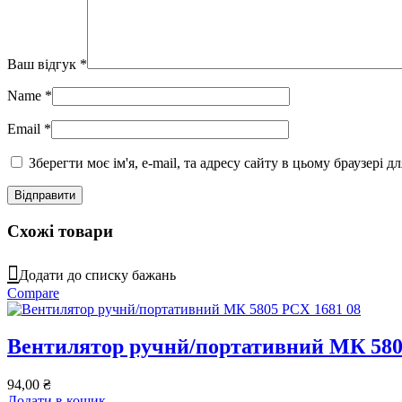
Ваш відгук
*
Name
*
Email
*
Зберегти моє ім'я, e-mail, та адресу сайту в цьому браузері 
Схожі товари
Додати до списку бажань
Compare
Вентилятор ручнй/портативний МК 580
94,00
₴
Додати в кошик