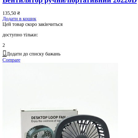
Вентилятор ручнй/портативний 20220D
135,50
₴
Додати в кошик
Цей товар скоро закінчиться
доступно тільки:
2
Додати до списку бажань
Compare