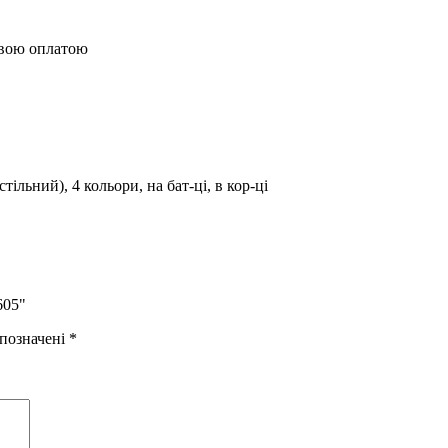
овою оплатою
льний), 4 кольори, на бат-ці, в кор-ці
605"
 позначені
*