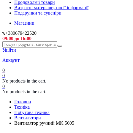
Продовольчі товари
Витратні матеріали, носії інформації
Подарунки та сувеніри
Магазини
+380679422520
09:00 до 16:00
Увійти
Аккаунт
0
0
No products in the cart.
0
No products in the cart.
Головна
Техніка
Побутова техніка
Вентилятори
Вентилятор ручний MK 5605