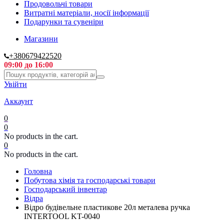
Продовольчі товари
Витратні матеріали, носії інформації
Подарунки та сувеніри
Магазини
+380679422520
09:00 до 16:00
Увійти
Аккаунт
0
0
No products in the cart.
0
No products in the cart.
Головна
Побутова хімія та господарські товари
Господарський інвентар
Відра
Відро будівельне пластикове 20л металева ручка
INTERTOOL KT-0040