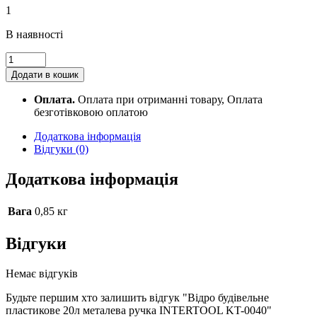
1
В наявності
Відро
будівельне
Додати в кошик
пластикове
20л
Оплата.
Оплата при отриманні товару, Оплата
металева
безготівковою оплатою
ручка
INTERTOOL
Додаткова інформація
KT-
Відгуки (0)
0040
quantity
Додаткова інформація
Вага
0,85 кг
Відгуки
Немає відгуків
Будьте першим хто залишить відгук "Відро будівельне
пластикове 20л металева ручка INTERTOOL KT-0040"