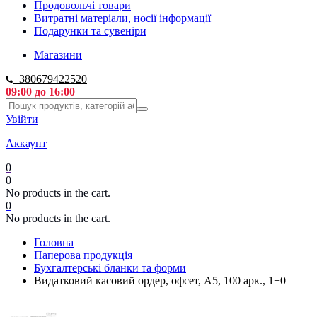
Продовольчі товари
Витратні матеріали, носії інформації
Подарунки та сувеніри
Магазини
+380679422520
09:00 до 16:00
Увійти
Аккаунт
0
0
No products in the cart.
0
No products in the cart.
Головна
Паперова продукція
Бухгалтерські бланки та форми
Видатковий касовий ордер, офсет, А5, 100 арк., 1+0