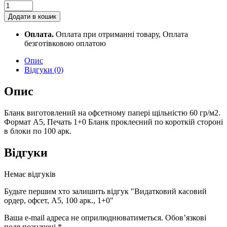
Видатковий
касовий
Додати в кошик
ордер,
офсет,
Оплата.
Оплата при отриманні товару, Оплата
А5,
безготівковою оплатою
100
арк.,
Опис
1+0
Відгуки (0)
quantity
Опис
Бланк виготовлений на офсетному папері щільністю 60 гр/м2.
Формат А5, Печать 1+0 Бланк проклеєний по короткій стороні
в блоки по 100 арк.
Відгуки
Немає відгуків
Будьте першим хто залишить відгук "Видатковий касовий
ордер, офсет, А5, 100 арк., 1+0"
Ваша e-mail адреса не оприлюднюватиметься.
Обов’язкові
поля позначені
*