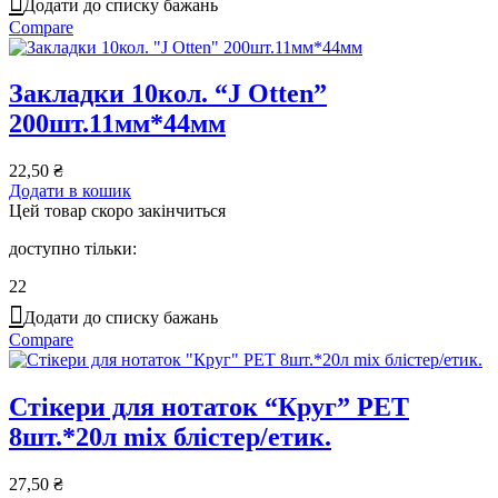
Додати до списку бажань
Compare
Закладки 10кол. “J Otten”
200шт.11мм*44мм
22,50
₴
Додати в кошик
Цей товар скоро закінчиться
доступно тільки:
22
Додати до списку бажань
Compare
Стікери для нотаток “Круг” PET
8шт.*20л mix блістер/етик.
27,50
₴