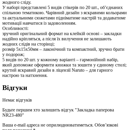
жодного сліду.
У наборі представлені 5 видів стікерів по 20 шт., об’єднаних
спільною тематикою. Чарівний дизайн з яскравими кольорами
та актуальними сюжетами підніматиме настрій та додаватиме
мотивації навчатися із задоволенням.
Особливості:
зручний оригінальний формат на клейкій основі – закладки
надійно кріпляться, а після їх вилучення не залишають
жодних слідів на сторінці;
розмір 5х15х50мм – лаконічний та компактний, зручно брати
у подорож;
5 видів по 20 шт. у кожному варіанті – гармонійний набір,
який допоможе оформити книжки та зошити у єдиному стилі;
крутий яскравий дизайн в ліцензії Naruto – для гарного
настрою та натхнення.
Відгуки
Немає відгуків
Будьте першим хто залишить відгук "Закладка паперова
NR23-480"
Ваша e-mail адреса не оприлюднюватиметься.
Обов’язкові