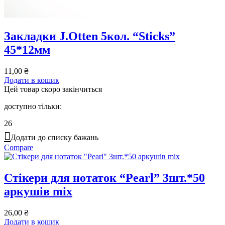
Закладки J.Otten 5кол. “Sticks”
45*12мм
11,00
₴
Додати в кошик
Цей товар скоро закінчиться
доступно тільки:
26
Додати до списку бажань
Compare
Стікери для нотаток “Pearl” 3шт.*50
аркушів mix
26,00
₴
Додати в кошик