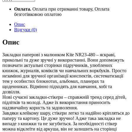
NR23-
480
Оплата.
Оплата при отриманні товару, Оплата
quantity
безготівковою оплатою
Опис
Відгуки (0)
Опис
Закладки паперові з малюнком Kite NR23-480 – яскраві,
прикольні та дуже зручні у використанні. Вони допоможуть
позначати актуальні сторінки підручників, улюблених
книжок, журналів, коміксів чи навчальних воркбуків. Просто
незамінні для зручної організації конспектів, систематизації
тем у особистих блокнотах, альбомах, планерах та
щоденниках. Відмінно підходять для навчання, хобі та
дозвілля.
Нові сучасні закладки-стікери – справжній тренд серед дітей,
підлітків та молоді. Адже їх використання приносить
надзвичайну користь та задоволення.
Завдяки клейкому шару, стікери легко та надійно кріпляться до
паперу та картону. Це дуже зручно! Адже така закладка не
випаде з книжки та не загубиться. За необхідності стікер
можна відклеїти від аркуша, він не залишить на сторінці