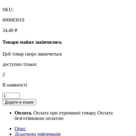
SKU:
000083019
34,40
₴
Товари майже закінчились
Цей товар скоро закінчиться
доступно тільки:
2
В наявності
Закладки
магнітні
Додати в кошик
YES
Minecraft,
Оплата.
Оплата при отриманні товару, Оплата
2шт.
безготівковою оплатою
quantity
Опис
Додаткова інформація