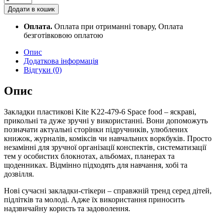
пластикові
Додати в кошик
4x20
шт,
Оплата.
Оплата при отриманні товару, Оплата
35х50
безготівковою оплатою
мм,
Space
Опис
food
Додаткова інформація
quantity
Відгуки (0)
Опис
Закладки пластикові Kite K22-479-6 Space food – яскраві,
прикольні та дуже зручні у використанні. Вони допоможуть
позначати актуальні сторінки підручників, улюблених
книжок, журналів, коміксів чи навчальних воркбуків. Просто
незамінні для зручної організації конспектів, систематизації
тем у особистих блокнотах, альбомах, планерах та
щоденниках. Відмінно підходять для навчання, хобі та
дозвілля.
Нові сучасні закладки-стікери – справжній тренд серед дітей,
підлітків та молоді. Адже їх використання приносить
надзвичайну користь та задоволення.