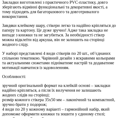
Закладки виготовлені з практичного PVC-пластику, довго
зберігають відмінні функціональні та декоративні якості, а
тому підходять для багаторазового та довготривалого
використання.
Завдяки клейкому шару, стікери легко та надійно кріпляться до
паперу та картону. Це дуже зручно! Адже така закладка не
випаде з книжки та не загубиться. За необхідності стікер
можна відклеїти від аркуша, він не залишить на сторінці
жодного сліду.
У наборі представлені 4 види стікерів по 20 шт., об’єднаних
спільною тематикою. Чарівний дизайн з яскравими кольорами
та актуальними сюжетами підніматиме настрій та додаватиме
мотивації навчатися із задоволенням.
Особливості:
зручний оригінальний формат на клейкій основі – закладки
надійно кріпляться, а після їх вилучення не залишають
жодних слідів на сторінці;
розмір кожного стікера 35х50 мм – лаконічний та компактний,
зручно брати у подорож;
4 види по 20 у кожному варіанті – гармонійний набір, який
допоможе оформити книжки та зошити у єдиному стилі;