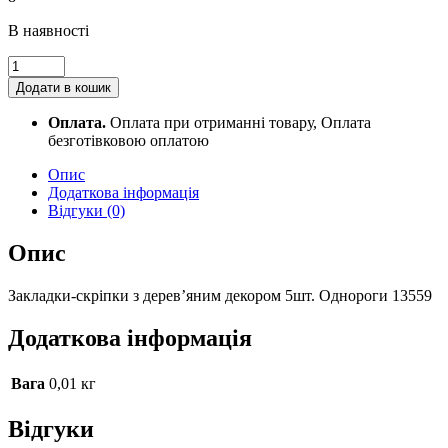
В наявності
Закладки-
скріпки
Додати в кошик
з
дерев'яним
Оплата.
Оплата при отриманні товару, Оплата
декором
безготівковою оплатою
5шт.
Однороги
Опис
13559
Додаткова інформація
quantity
Відгуки (0)
Опис
Закладки-скріпки з дерев’яним декором 5шт. Однороги 13559
Додаткова інформація
Вага
0,01 кг
Відгуки