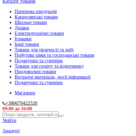
Каталог товарів
Паперова продукція
Канцелярські товари
Шкільні товари
Дошки
Електротехнічні товари
Іграшки
Інші товари
Товари для творчості та хобі
Побутова хімія та господарські товари
Подарунки та сувеніри
Товари для спорту та відпочинку
Продовольчі товари
Витратні матеріали, носії інформації
Подарунки та сувеніри
Магазини
+380679422520
09:00 до 16:00
Увійти
Аккаунт