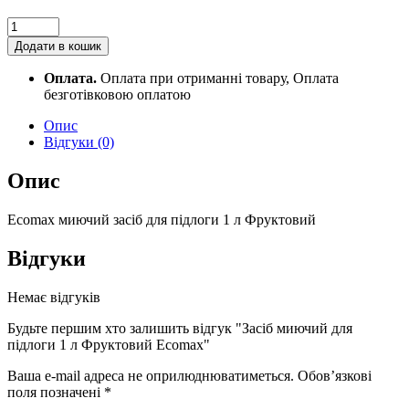
Засіб
миючий
Додати в кошик
для
підлоги
Оплата.
Оплата при отриманні товару, Оплата
1
безготівковою оплатою
л
Фруктовий
Опис
Ecomax
Відгуки (0)
quantity
Опис
Ecomax миючий засіб для підлоги 1 л Фруктовий
Відгуки
Немає відгуків
Будьте першим хто залишить відгук "Засіб миючий для
підлоги 1 л Фруктовий Ecomax"
Ваша e-mail адреса не оприлюднюватиметься.
Обов’язкові
поля позначені
*