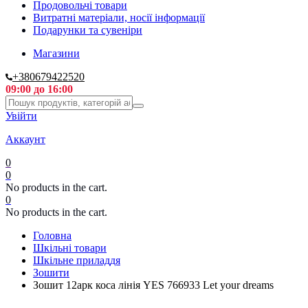
Продовольчі товари
Витратні матеріали, носії інформації
Подарунки та сувеніри
Магазини
+380679422520
09:00 до 16:00
Увійти
Аккаунт
0
0
No products in the cart.
0
No products in the cart.
Головна
Шкільні товари
Шкільне приладдя
Зошити
Зошит 12арк коса лінія YES 766933 Let your dreams