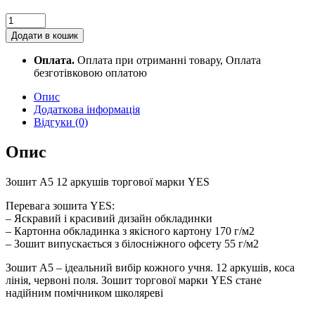
Зошит
12арк
Додати в кошик
коса
лінія
Оплата.
Оплата при отриманні товару, Оплата
YES
безготівковою оплатою
766933
Let
Опис
your
Додаткова інформація
dreams
Відгуки (0)
quantity
Опис
Зошит А5 12 аркушів торгової марки YES
Перевага зошита YES:
– Яскравий і красивий дизайн обкладинки
– Картонна обкладинка з якісного картону 170 г/м2
– Зошит випускається з білосніжного офсету 55 г/м2
Зошит А5 – ідеальний вибір кожного учня. 12 аркушів, коса
лінія, червоні поля. Зошит торгової марки YES стане
надійним помічником школяреві