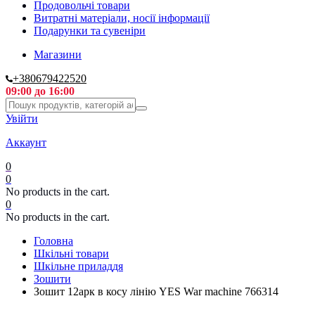
Продовольчі товари
Витратні матеріали, носії інформації
Подарунки та сувеніри
Магазини
+380679422520
09:00 до 16:00
Увійти
Аккаунт
0
0
No products in the cart.
0
No products in the cart.
Головна
Шкільні товари
Шкільне приладдя
Зошити
Зошит 12арк в косу лінію YES War machine 766314