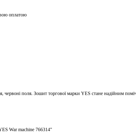
овою оплатою
нія, червоні поля. Зошит торгової марки YES стане надійним пом
 YES War machine 766314"