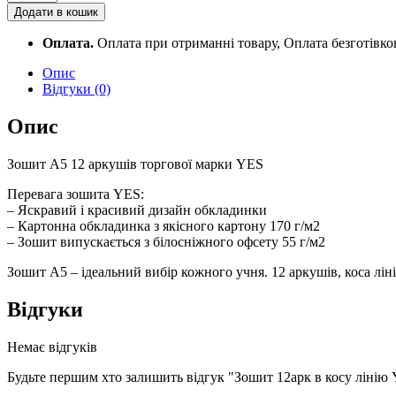
12арк
Додати в кошик
в
косу
Оплата.
Оплата при отриманні товару, Оплата безготівк
лінію
YES
Опис
War
Відгуки (0)
machine
766314
Опис
quantity
Зошит А5 12 аркушів торгової марки YES
Перевага зошита YES:
– Яскравий і красивий дизайн обкладинки
– Картонна обкладинка з якісного картону 170 г/м2
– Зошит випускається з білосніжного офсету 55 г/м2
Зошит А5 – ідеальний вибір кожного учня. 12 аркушів, коса лі
Відгуки
Немає відгуків
Будьте першим хто залишить відгук "Зошит 12арк в косу лінію