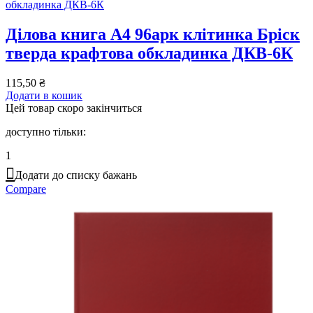
Ділова книга А4 96арк клітинка Бріск
тверда крафтова обкладинка ДКВ-6К
115,50
₴
Додати в кошик
Цей товар скоро закінчиться
доступно тільки:
1
Додати до списку бажань
Compare