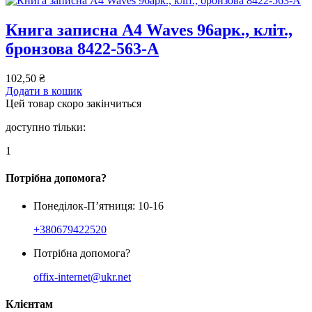
Книга записна А4 Waves 96арк., кліт.,
бронзова 8422-563-A
102,50
₴
Додати в кошик
Цей товар скоро закінчиться
доступно тільки:
1
Потрібна допомога?
Понеділок-П’ятниця: 10-16
+380679422520
Потрібна допомога?
offix-internet@ukr.net
Клієнтам