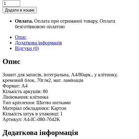
Зошит
для
Додати в кошик
записів
А4
Оплата.
Оплата при отриманні товару, Оплата
A4-
безготівковою оплатою
IC-
080-
Опис
7042K
Додаткова інформація
quantity
Відгуки (0)
Опис
Зошит для записів, інтегральна, А4/80арк., у клітинку,
кремовий блок, 70г/м2, мат. ламінація
Формат: А4
Кількість аркушів: 80
Лініювання: клітинка
Тип кріплення: Шитво нитками
Матеріал обкладинки: Картон
Кількість штук в упаковці: 1
Артикул: A4-IC-080-7042K
Додаткова інформація