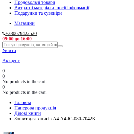
Продовольчі товари
Витратні матеріали, носії інформації
Подарунки та сувеніри
Магазини
+380679422520
09:00 до 16:00
Увійти
Аккаунт
0
0
No products in the cart.
0
No products in the cart.
Головна
Паперова продукція
Ділові книги
Зошит для записів А4 A4-IC-080-7042K