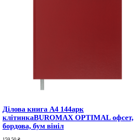
Ділова книга А4 144арк
клітинкаBUROMAX OPTIMAL офсет,
бордова, бум вініл
159,50
₴