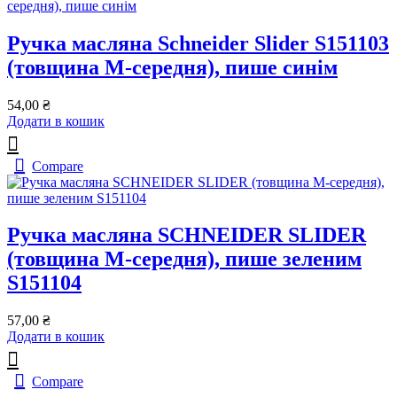
Ручка масляна Schneider Slider S151103
(товщина M-середня), пише синім
54,00
₴
Додати в кошик
Compare
Ручка масляна SCHNEIDER SLIDER
(товщина М-середня), пише зеленим
S151104
57,00
₴
Додати в кошик
Compare