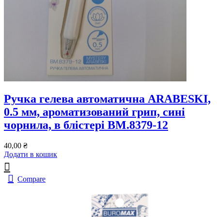
Ручка гелева автоматична ARABESKI,
0.5 мм, ароматизований грип, сині
чорнила, в блістері BM.8379-12
40,00
₴
Додати в кошик
Compare