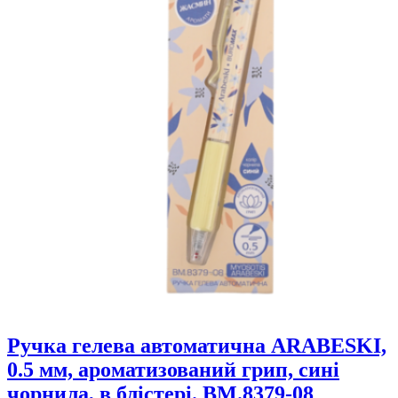
Ручка гелева автоматична ARABESKI,
0.5 мм, ароматизований грип, сині
чорнила, в блістері. BM.8379-08