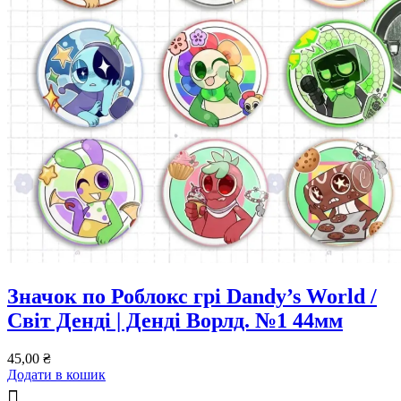
Значок по Роблокс грі Dandy’s World /
Світ Денді | Денді Ворлд. №1 44мм
45,00
₴
Додати в кошик