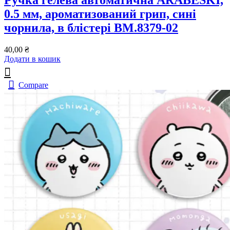
Ручка гелева автоматична ARABESKI,
0.5 мм, ароматизований грип, сині
чорнила, в блістері BM.8379-02
40,00
₴
Додати в кошик
Compare