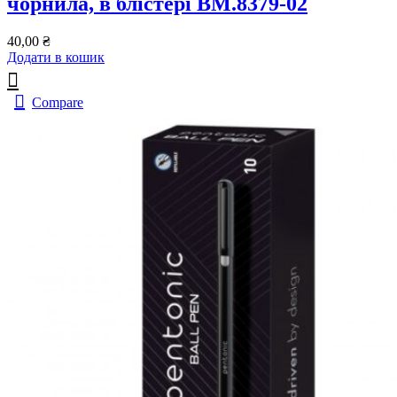
чорнила, в блістері BM.8379-02
40,00
₴
Додати в кошик
Compare