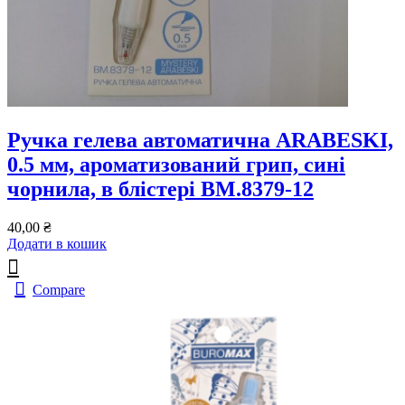
Ручка гелева автоматична ARABESKI,
0.5 мм, ароматизований грип, сині
чорнила, в блістері BM.8379-12
40,00
₴
Додати в кошик
Compare