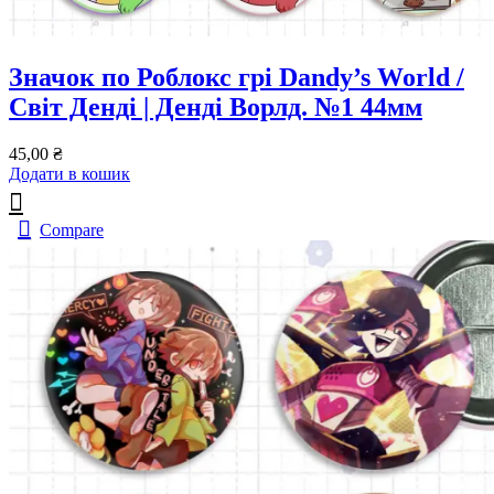
Значок по Роблокс грі Dandy’s World /
Світ Денді | Денді Ворлд. №1 44мм
45,00
₴
Додати в кошик
Compare