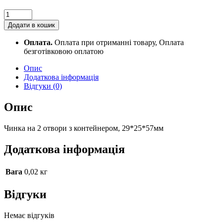
Чинка
на
Додати в кошик
2
отвори
Оплата.
Оплата при отриманні товару, Оплата
з
безготівковою оплатою
контейнером,
29*25*57мм
Опис
quantity
Додаткова інформація
Відгуки (0)
Опис
Чинка на 2 отвори з контейнером, 29*25*57мм
Додаткова інформація
Вага
0,02 кг
Відгуки
Немає відгуків