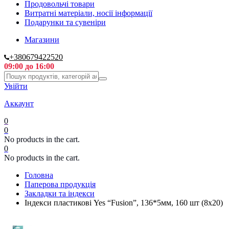
Продовольчі товари
Витратні матеріали, носії інформації
Подарунки та сувеніри
Магазини
+380679422520
09:00 до 16:00
Увійти
Аккаунт
0
0
No products in the cart.
0
No products in the cart.
Головна
Паперова продукція
Закладки та індекси
Індекси пластикові Yes “Fusion”, 136*5мм, 160 шт (8х20)