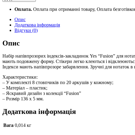
Yes
"Fusion",
Оплата.
Оплата при отриманні товару, Оплата безготівк
136*5мм,
160
Опис
шт
Додаткова інформація
(8х20)
Відгуки (0)
quantity
Опис
Набір напівпрозорих індексів-закладинок Yes “Fusion” для нота
мають подовжену форму. Стікери легко клеються і відклеюються
Індекси мають напівпрозоре забарвлення. Зручні для нотаток в к
Характеристики:
– У комплекті 8 стовпчиків по 20 аркушів у кожному;
– Матеріал – пластик;
– Яскравий дизайн з колекції “Fusion”
– Розмір 136 х 5 мм.
Додаткова інформація
Вага
0,014 кг