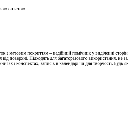
овою оплатою
ток з матовим покриттям – надійний помічник у виділенні сторіно
 від поверхні. Підходять для багаторазового використання, не з
нигах і конспектах, записів в календарі чи для творчості. Будь-я