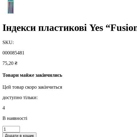
Індекси пластикові Yes “Fusio
SKU:
000085481
75,20
₴
Товари майже закінчились
Цей товар скоро закінчиться
доступно тільки:
4
В наявності
Індекси
пластикові
Додати в кошик