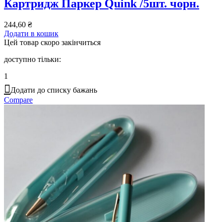
Картридж Паркер Quink /5шт. чорн.
244,60
₴
Додати в кошик
Цей товар скоро закінчиться
доступно тільки:
1
Додати до списку бажань
Compare