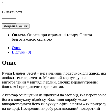
1
В наявності
Ручка
кул
Додати в кошик
син
"Secret"
Оплата.
Оплата при отриманні товару, Оплата
LS.401021-
безготівковою оплатою
10
с
Опис
кристалами
Відгуки (0)
рожева
в
Опис
подар.футл.
quantity
Ручка Langres Secret – незвичайний подарунок для жінок, які
люблять експерименти. Металевий корпус ручки
виготовлений у вигляді перлин, сяючих перламутровим
блиском і прикрашених кристалами.
Аксесуар оснащений ланцюжком на застібці, яка перетворює
його в вишукану підвіску. Власниця виробу може
використовувати його як ручку в офісі, а потім – як прикрасу
на вечірці. Посередині виробу розташований поворотний