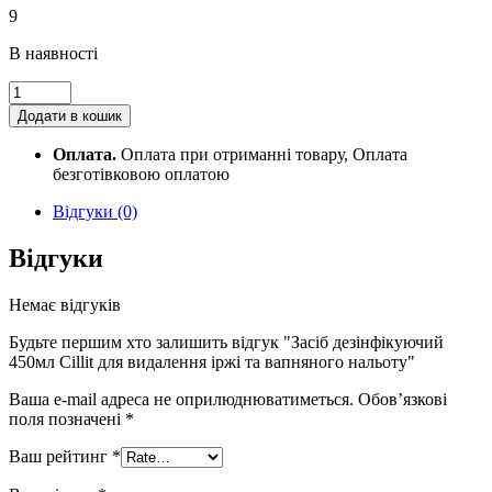
9
В наявності
Засіб
дезінфікуючий
Додати в кошик
450мл
Cillit
Оплата.
Оплата при отриманні товару, Оплата
для
безготівковою оплатою
видалення
іржі
Відгуки (0)
та
вапняного
Відгуки
нальоту
quantity
Немає відгуків
Будьте першим хто залишить відгук "Засіб дезінфікуючий
450мл Cillit для видалення іржі та вапняного нальоту"
Ваша e-mail адреса не оприлюднюватиметься.
Обов’язкові
поля позначені
*
Ваш рейтинг
*