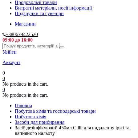
Продовольчі товари
Витратні матеріали, носії інформації
Подарунки та сувеніри
Магазини
+380679422520
09:00 до 16:00
Увійти
Аккаунт
0
0
No products in the cart.
0
No products in the cart.
Головна
Побутова хімія та господарські товари
Побутова хімія
Засоби для прибирання
Засіб дезінфікуючий 450мл Cillit для видалення іржі та
вапняного нальоту