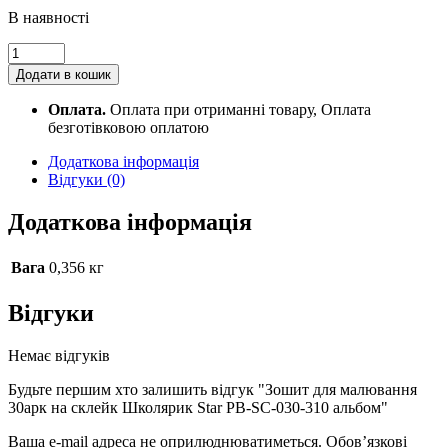
В наявності
Зошит
для
Додати в кошик
малювання
30арк
Оплата.
Оплата при отриманні товару, Оплата
на
безготівковою оплатою
склейк
Школярик
Додаткова інформація
Star
Відгуки (0)
PB-
SC-
Додаткова інформація
030-
310
альбом
Вага
0,356 кг
quantity
Відгуки
Немає відгуків
Будьте першим хто залишить відгук "Зошит для малювання
30арк на склейк Школярик Star PB-SC-030-310 альбом"
Ваша e-mail адреса не оприлюднюватиметься.
Обов’язкові