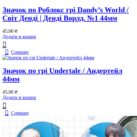
Значок по Роблокс грі Dandy’s World /
Світ Денді | Денді Ворлд. №1 44мм
45,00
₴
Додати в кошик
Compare
Значок по грі Undertale / Андертейл
44мм
45,00
₴
Додати в кошик
Compare