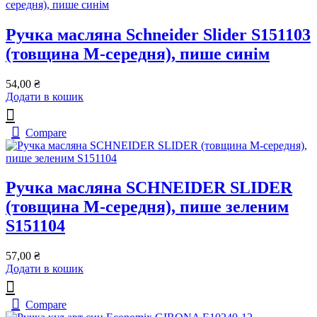
Ручка масляна Schneider Slider S151103
(товщина M-середня), пише синім
54,00
₴
Додати в кошик
Compare
Ручка масляна SCHNEIDER SLIDER
(товщина М-середня), пише зеленим
S151104
57,00
₴
Додати в кошик
Compare